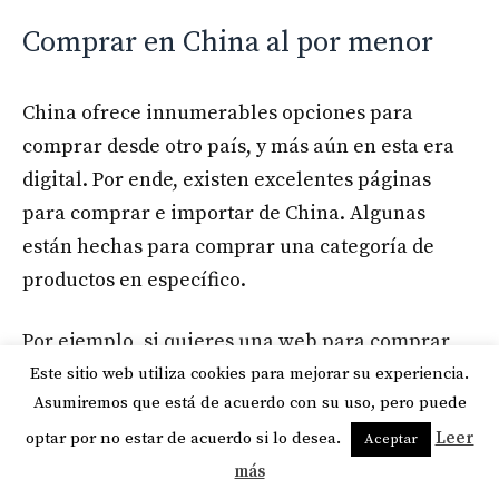
Comprar en China al por menor
China ofrece innumerables opciones para
comprar desde otro país, y más aún en esta era
digital. Por ende, existen excelentes páginas
para comprar e importar de China.
Algunas
están hechas para comprar una categoría de
productos en específico.
Por ejemplo, si quieres una web para comprar
cualquier cosa en China, para ello está
Este sitio web utiliza cookies para mejorar su experiencia.
Asumiremos que está de acuerdo con su uso, pero puede
Chinabrands, pero también existe AliExpress, la
optar por no estar de acuerdo si lo desea.
Leer
cual está respaldada por la página Alibaba.
Aceptar
más