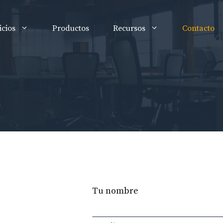
icios
Productos
Recursos
Contacto
Leave
Tu nombre
this
field