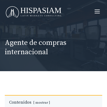
Saltar
al
Me
contenido
Agente de compras
internacional
Contenidos
mostrar